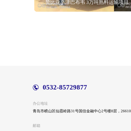
赞比亚至津巴布韦 3万吨熟料运输项目
0532-85729877
办公地址
青岛市崂山区仙霞岭路31号国信金融中心2号楼8层，26610
邮箱